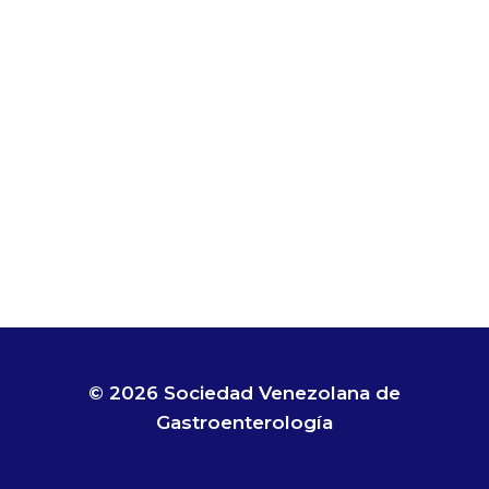
vistas
de
Eventos
© 2026 Sociedad Venezolana de
Gastroenterología