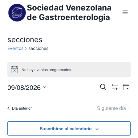
Sociedad Venezolana
de Gastroenterologia
secciones
Eventos
secciones
No hay eventos programados.
Aviso
09/08/2026
Na
Navegaci
Buscar
Día
Mostrar
Selecciona
de
Filtros
de
la
Siguiente día
Día anterior
vis
fecha.
búsqued
de
y
Suscribirse al calendario
Eve